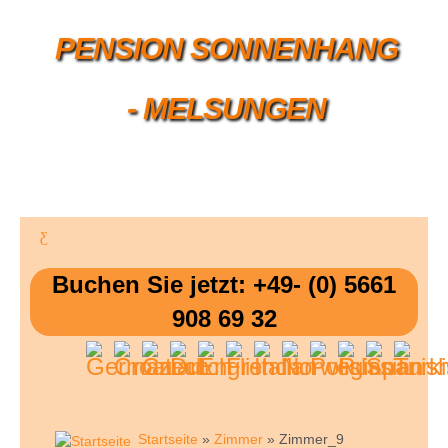
PENSION SONNENHANG
- MELSUNGEN
Buchen Sie jetzt: +49- (0) 5661
908 69 32
Startseite
»
Zimmer
» Zimmer_9