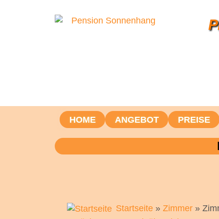
P
HOME
ANGEBOT
PREISE
Startseite
»
Zimmer
» Zim