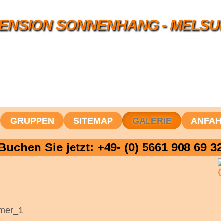
ENSION SONNENHANG - MELS
GRUPPEN
SITEMAP
GALERIE
ANFA
Buchen Sie jetzt: +49- (0) 5661 908 69 3
mer_1