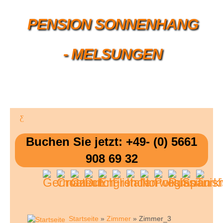
PENSION SONNENHANG
- MELSUNGEN
Buchen Sie jetzt: +49- (0) 5661
908 69 32
Startseite
»
Zimmer
» Zimmer_3