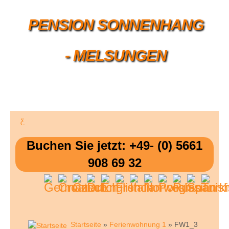
PENSION SONNENHANG
- MELSUNGEN
Buchen Sie jetzt: +49- (0) 5661
908 69 32
Startseite
»
Ferienwohnung 1
» FW1_3