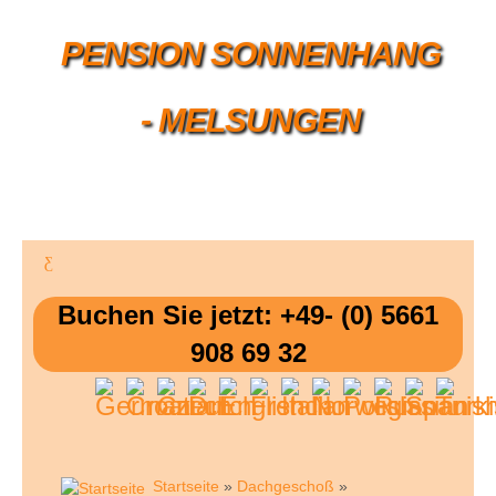
PENSION SONNENHANG
- MELSUNGEN
Buchen Sie jetzt: +49- (0) 5661
908 69 32
Startseite
»
Dachgeschoß
»